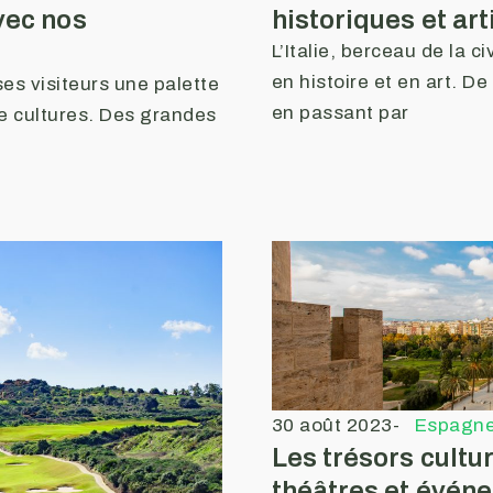
vec nos
historiques et ar
L’Italie, berceau de la c
en histoire et en art. D
 ses visiteurs une palette
en passant par
de cultures. Des grandes
30 août 2023
-
Espagn
Les trésors cultu
théâtres et évén